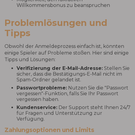
Willkommensbonus zu beanspruchen
Problemlösungen und
Tipps
Obwohl der Anmeldeprozess einfach ist, könnten
einige Spieler auf Probleme stoßen. Hier sind einige
Tipps und Lösungen:
Verifizierung der E-Mail-Adresse:
Stellen Sie
sicher, dass die Bestätigungs-E-Mail nicht im
Spam-Ordner gelandet ist.
Passwortprobleme:
Nutzen Sie die "Passwort
vergessen"-Funktion, falls Sie Ihr Passwort
vergessen haben.
Kundenservice:
Der Support steht Ihnen 24/7
für Fragen und Unterstützung zur
Verfügung.
Zahlungsoptionen und Limits