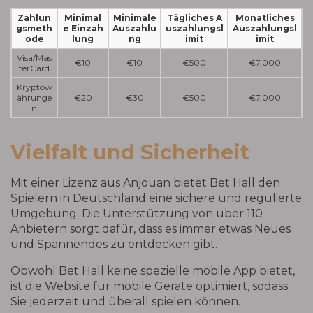
Zahlun
Minimal
Minimale
Tägliches A
Monatliches
gsmeth
e Einzah
Auszahlu
uszahlungsl
Auszahlungsl
ode
lung
ng
imit
imit
Visa/Mas
€10
€10
€500
€7,000
terCard
Kryptow
ährunge
€20
€30
€500
€7,000
n
Vielfalt und Sicherheit
Mit einer Lizenz aus Anjouan bietet Bet Hall den
Spielern in Deutschland eine sichere und regulierte
Umgebung. Die Unterstützung von über 110
Anbietern sorgt dafür, dass es immer etwas Neues
und Spannendes zu entdecken gibt.
Obwohl Bet Hall keine spezielle mobile App bietet,
ist die Website für mobile Geräte optimiert, sodass
Sie jederzeit und überall spielen können.