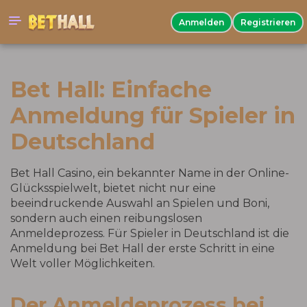
Anmelden
Registrieren
Bet Hall: Einfache
Anmeldung für Spieler in
Deutschland
Bet Hall Casino, ein bekannter Name in der Online-
Glücksspielwelt, bietet nicht nur eine
beeindruckende Auswahl an Spielen und Boni,
sondern auch einen reibungslosen
Anmeldeprozess. Für Spieler in Deutschland ist die
Anmeldung bei Bet Hall der erste Schritt in eine
Welt voller Möglichkeiten.
Der Anmeldeprozess bei