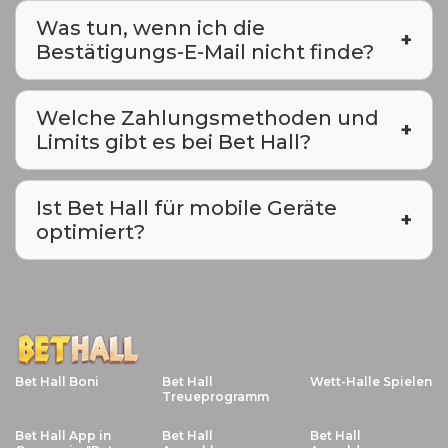
Spiele, können an laufenden Werbeaktionen
Was tun, wenn ich die
teilnehmen, haben einfachen Zugang zu Ein-
Bestätigungs-E-Mail nicht finde?
und Auszahlungen und können den
Willkommensbonus beanspruchen.
Überprüfen Sie den Spam-Ordner in Ihrem E-
Mail-Postfach.
Welche Zahlungsmethoden und
Limits gibt es bei Bet Hall?
Sie können Visa/MasterCard und
Kryptowährungen verwenden. Die minimale
Ist Bet Hall für mobile Geräte
Einzahlung beträgt €10 für Karten und €20
optimiert?
für Kryptowährungen.
Ja, die Website von Bet Hall ist für mobile
Geräte optimiert, obwohl keine spezielle App
angeboten wird.
Bet Hall Boni
Bet Hall
Wett-Halle Spielen
Treueprogramm
Bet Hall App in
Bet Hall
Bet Hall