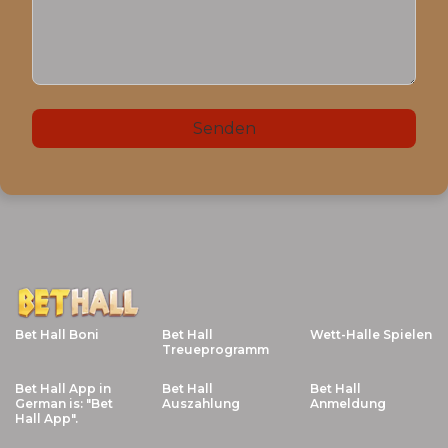
Senden
Bet Hall Boni
Bet Hall
Wett-Halle Spielen
Treueprogramm
Bet Hall App in
Bet Hall
Bet Hall
German is: "Bet
Auszahlung
Anmeldung
Hall App".