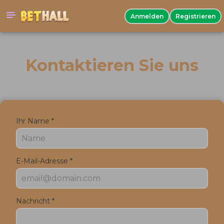
Anmelden
Registrieren
Kontaktieren Sie uns
Ihr Name *
E-Mail-Adresse *
Nachricht *