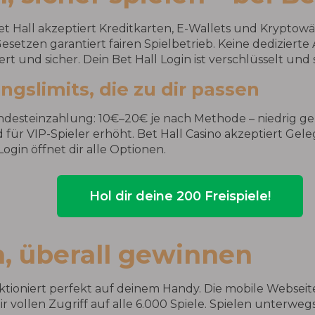
. Bet Hall akzeptiert Kreditkarten, E-Wallets und Kryptow
setzen garantiert fairen Spielbetrieb. Keine dedizierte
ert und sicher. Dein Bet Hall Login ist verschlüsselt und 
ngslimits, die zu dir passen
. Mindesteinzahlung: 10€–20€ je nach Methode – niedrig g
d für VIP-Spieler erhöht. Bet Hall Casino akzeptiert Gel
ogin öffnet dir alle Optionen.
Hol dir deine 200 Freispiele!
n, überall gewinnen
nktioniert perfekt auf deinem Handy. Die mobile Webseit
dir vollen Zugriff auf alle 6.000 Spiele. Spielen unterweg