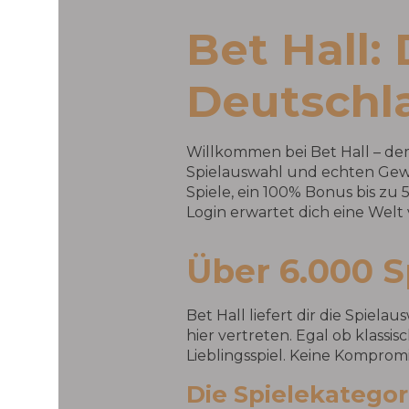
Bet Hall:
Deutschl
Willkommen bei Bet Hall – dem
Spielauswahl und echten Gewinn
Spiele, ein 100% Bonus bis zu
Login erwartet dich eine Welt 
Über 6.000 S
Bet Hall liefert dir die Spiela
hier vertreten. Egal ob klassis
Lieblingsspiel. Keine Kompromi
Die Spielekategor