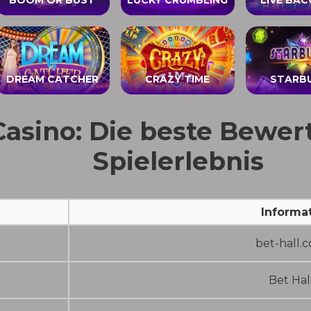
Anmelden
DREAM CATCHER
CRAZY TIME
STARB
Casino: Die beste Bewer
Spielerlebnis
Informa
bet-hall.
Bet Hal