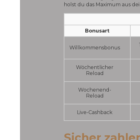
holst du das Maximum aus dein
Bonusart
Willkommensbonus
Wöchentlicher
Reload
Wochenend-
Reload
Live-Cashback
Sicher zahlen