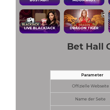
Bet Hall Anmeldung
LIVE BLACKJACK
DRAGON TIGER
Bet Hall 
Parameter
Offizielle Webseite
Name der Seite